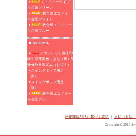
エコノミータイプ
吊台紙グリーン
3枚合紙エコノミー
吊台紙ホワイト
3枚合紙エコノミー
吊台紙ブルー
アウトレット御朱印
帳中身薄黄色（きなり風）5
冊分数量限定品（お得！）
スイングポップ用足
（太）
スイングポップ用足
（細）
3枚合紙エコノミー
吊台紙ブルー
特定商取引法に基づく表記
｜
支払い方法に
Copyright © 2010 Swi