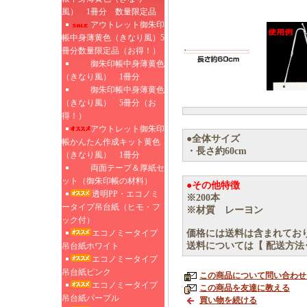
風） 1冊分 数量限定品
アウトレット御朱印
帳中身薄黄色（きなり風）5
冊分数量限定品（お得！）
御朱印帳中身薄黄色
（きなり風） 1冊分
御朱印帳中身薄黄色
（きなり風） 5冊分（お
得！）
アウトレット御朱印
●全体サイズ
帳かんたん作成キット黄色
・長さ約60cm
（きなり風） 1冊分
両面テープ＆厚紙セ
ット（御朱印帳の材料）
●その他特徴
透明PP・エコノミ
※200本
ータイプ吊台紙（ヒモ・フ
※材質 レーヨン
ック付）
エコノミータイプ
価格には送料は含まれてお
送料については【 配送方法
吊台紙ホワイト
エコノミータイプ
吊台紙ピンク
この商品について問い合わせ
エコノミータイプ
この商品を友達に教える
吊台紙パープル
買い物を続ける