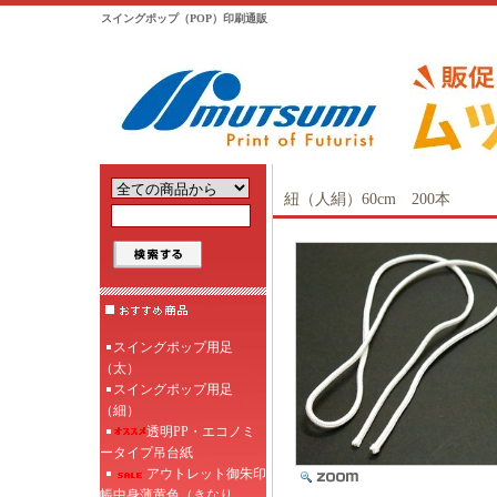
スイングポップ（POP）印刷通販
ホーム
>
オプション
>
紐（人絹）60cm
紐（人絹）60cm 200本
スイングポップ用足
（太）
スイングポップ用足
（細）
透明PP・エコノミ
ータイプ吊台紙
アウトレット御朱印
帳中身薄黄色（きなり